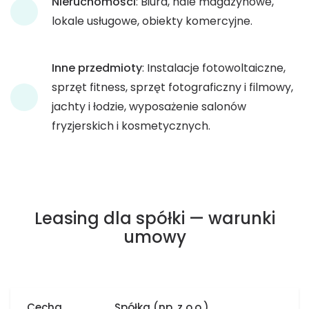
Nieruchomości
: Biura, hale magazynowe,
lokale usługowe, obiekty komercyjne.
Inne przedmioty
: Instalacje fotowoltaiczne,
sprzęt fitness, sprzęt fotograficzny i filmowy,
jachty i łodzie, wyposażenie salonów
fryzjerskich i kosmetycznych.
Leasing dla spółki — warunki
umowy
Cecha
Spółka (np. z o.o.)