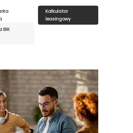
arka
Kalkulator
a
leasingowy
z BIK