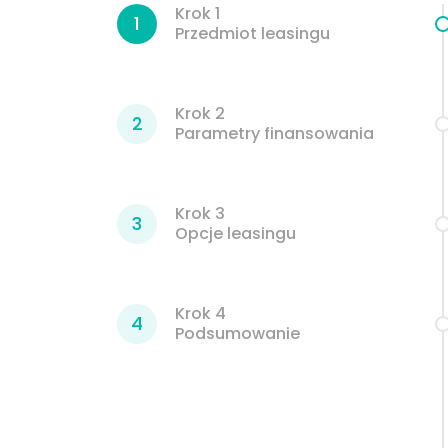
Krok 1
1
Przedmiot leasingu
Krok 2
2
Parametry finansowania
+48 32 724 77 47
Masz problem z formularzem?
Zadzwoń do nas
Krok 3
3
Opcje leasingu
Krok 4
4
Podsumowanie