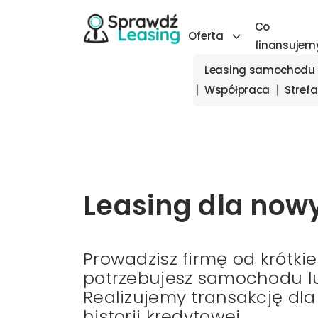
Co
Oferta
finansujem
Leasing samochodu
Współpraca
Strefa
Leasing dla now
Prowadzisz firmę od krótki
potrzebujesz samochodu 
Realizujemy transakcję dl
historii kredytowej.