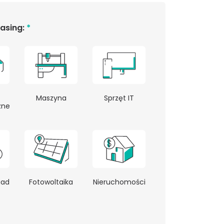
easing:
*
Maszyna
Sprzęt IT
zne
uad
Fotowoltaika
Nieruchomości