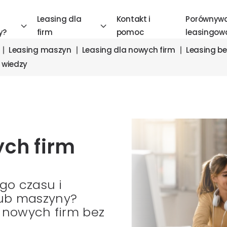
Leasing dla
Kontakt i
Porównyw
y?
firm
pomoc
leasingow
Leasing maszyn
Leasing dla nowych firm
Leasing be
 wiedzy
ych firm
ego czasu i
lub maszyny?
a nowych firm bez