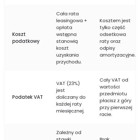
Cała rata
leasingowa +
Kosztem jest
opłata
tylko część
Koszt
wstępna
odsetkowa
podatkowy
stanowią
raty oraz
koszt
odpisy
uzyskania
amortyzacyjne.
przychodu.
Cały VAT od
VAT (23%)
wartości
jest
przedmiotu
Podatek VAT
doliczany do
płacisz z góry
każdej raty
przy pierwszej
miesięcznej.
racie.
Zależny od
stawki
Brak