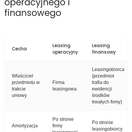
operacyjnego i
finansowego
Leasing
Leasing
Cecha
operacyjny
finansowy
Leasingobiorca
Właściciel
(przedmiot
przedmiotu w
Firma
trafia do
trakcie
leasingowa
ewidencji
umowy
środków
trwałych firmy)
Po stronie
Po stronie
Amortyzacja
firmy
leasingobiorcy