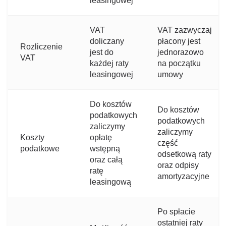
leasingowej
VAT
VAT zazwyczaj
doliczany
płacony jest
Rozliczenie
jest do
jednorazowo
VAT
każdej raty
na początku
leasingowej
umowy
Do kosztów
Do kosztów
podatkowych
podatkowych
zaliczymy
zaliczymy
Koszty
opłatę
część
podatkowe
wstępną
odsetkową raty
oraz całą
oraz odpisy
ratę
amortyzacyjne
leasingową
Po spłacie
ostatniej raty